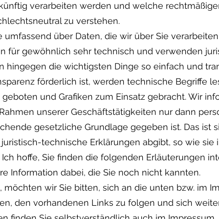
, zukünftig verarbeiten werden und welche rechtmäßig
hlechtsneutral zu verstehen.
e umfassend über Daten, die wir über Sie verarbeiten
 für gewöhnlich sehr technisch und verwenden juris
n hingegen die wichtigsten Dinge so einfach und tr
sparenz förderlich ist, werden technische Begriffe les
geboten und Grafiken zum Einsatz gebracht. Wir info
m Rahmen unserer Geschäftstätigkeiten nur dann pe
chende gesetzliche Grundlage gegeben ist. Das ist 
uristisch-technische Erklärungen abgibt, so wie sie i
ch hoffe, Sie finden die folgenden Erläuterungen in
ere Information dabei, die Sie noch nicht kannten.
 möchten wir Sie bitten, sich an die unten bzw. im
en, den vorhandenen Links zu folgen und sich weiter
n finden Sie selbstverständlich auch im Impressum.